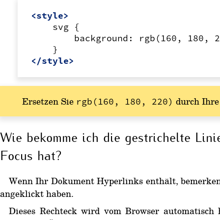
<style>
svg
background:
rgb(160,
180,
</style>
Ersetzen Sie
durch Ihr
rgb(160, 180, 220)
Wie bekomme ich die gestrichelte Lin
Focus hat?
Wenn Ihr Dokument Hyperlinks enthält, bemerken S
angeklickt haben.
Dieses Rechteck wird vom Browser automatisch h