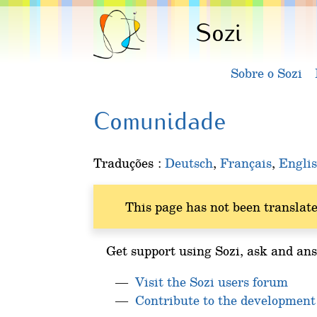
Sozi
Sobre o Sozi
Comunidade
Traduções :
Deutsch
,
Français
,
Engli
This page has not been translate
Get support using Sozi, ask and ans
Visit the Sozi users forum
Contribute to the development 