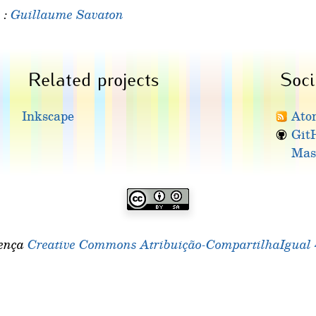
 :
Guillaume Savaton
Related projects
Soci
Inkscape
Ato
Git
Mas
cença
Creative Commons Atribuição-CompartilhaIgual 4