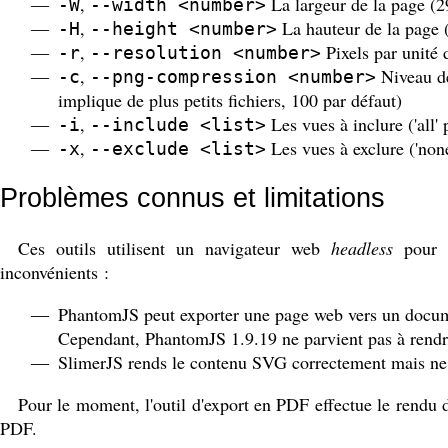
,
La largeur de la page (2
-W
--width <number>
,
La hauteur de la page (
-H
--height <number>
,
Pixels par unité 
-r
--resolution <number>
,
Niveau de
-c
--png-compression <number>
implique de plus petits fichiers, 100 par défaut)
,
Les vues à inclure ('all' 
-i
--include <list>
,
Les vues à exclure ('none
-x
--exclude <list>
Problèmes connus et limitations
Ces outils utilisent un navigateur web
headless
pour 
inconvénients :
PhantomJS peut exporter une page web vers un documen
Cependant, PhantomJS 1.9.19 ne parvient pas à rendr
SlimerJS rends le contenu SVG correctement mais ne
Pour le moment, l'outil d'export en PDF effectue le rend
PDF.