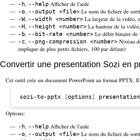
,
Afficher de l'aide
-h
--help
,
Le nom du fichier de sort
-o
--output <file>
,
La largeur de la vidéo, e
-W
--width <number>
,
La hauteur de la vidéo,
-H
--height <number>
,
Le débit binaire de 
-b
--bit-rate <number>
,
Niveau de
-c
--png-compression <number>
implique de plus petits fichiers, 100 par défaut)
Convertir une presentation Sozi en 
Cet outil crée un document PowerPoint au format PPTX. Il
sozi-to-pptx
[
options
]
Options:
,
Afficher de l'aide
-h
--help
,
Le nom du fichier de sort
-o
--output <file>