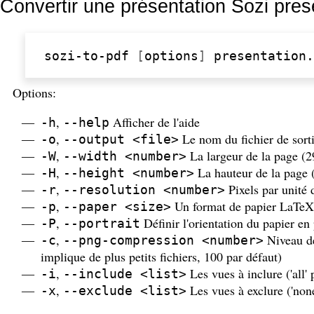
Convertir une présentation Sozi pre
sozi-to-pdf
[
options
]
Options:
,
Afficher de l'aide
-h
--help
,
Le nom du fichier de sort
-o
--output <file>
,
La largeur de la page (2
-W
--width <number>
,
La hauteur de la page (
-H
--height <number>
,
Pixels par unité 
-r
--resolution <number>
,
Un format de papier LaTeX (
-p
--paper <size>
,
Définir l'orientation du papier en 
-P
--portrait
,
Niveau de
-c
--png-compression <number>
implique de plus petits fichiers, 100 par défaut)
,
Les vues à inclure ('all' 
-i
--include <list>
,
Les vues à exclure ('none
-x
--exclude <list>