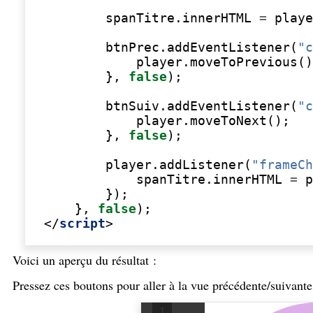
spanTitre
.
innerHTML
=
playe
btnPrec
.
addEventListener
(
"c
player
.
moveToPrevious
()
},
false
);
btnSuiv
.
addEventListener
(
"c
player
.
moveToNext
();
},
false
);
player
.
addListener
(
"frameCh
spanTitre
.
innerHTML
=
p
});
},
false
);
</
script
>
Voici un aperçu du résultat :
Pressez ces boutons pour aller à la vue précédente/suivant