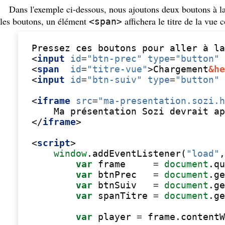
Dans l'exemple ci-dessous, nous ajoutons deux boutons à l
les boutons, un élément
affichera le titre de la vue 
<span>
Pressez ces boutons pour aller à la
<
input
id
=
"btn-prec"
type
=
"button"
<
span
id
=
"titre-vue"
>
Chargement
&he
<
input
id
=
"btn-suiv"
type
=
"button"
<
iframe
src
=
"ma-presentation.sozi.h
</
iframe
>
<
script
>
window
.
addEventListener
(
"load"
,
var
frame
=
document
.
qu
var
btnPrec
=
document
.
ge
var
btnSuiv
=
document
.
ge
var
spanTitre
=
document
.
ge
var
player
=
frame
.
contentW