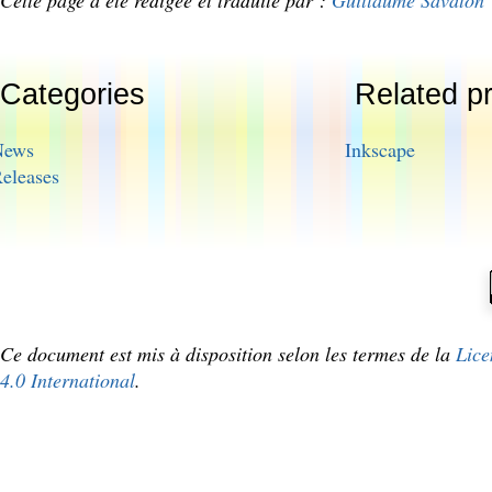
Cette page a été rédigée et traduite par :
Guillaume Savaton
Categories
Related pr
News
Inkscape
eleases
Ce document est mis à disposition selon les termes de la
Lice
4.0 International
.